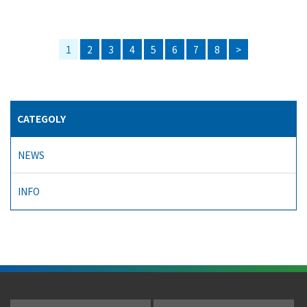
1
2
3
4
5
6
7
8
>
CATEGOLY
NEWS
INFO